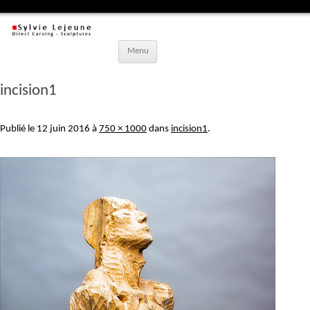
Aller
Menu
au
contenu
principal
incision1
Publié le
12 juin 2016
à
750 × 1000
dans
incision1
.