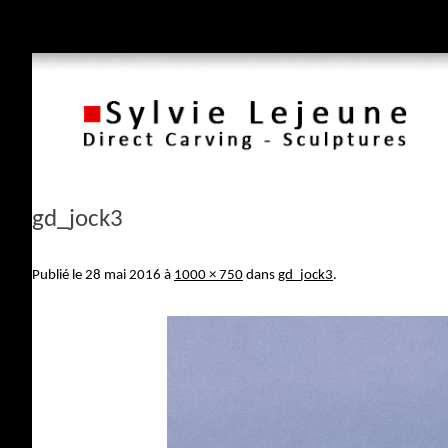
gd_jock3
Publié le
28 mai 2016
à
1000 × 750
dans
gd_jock3
.