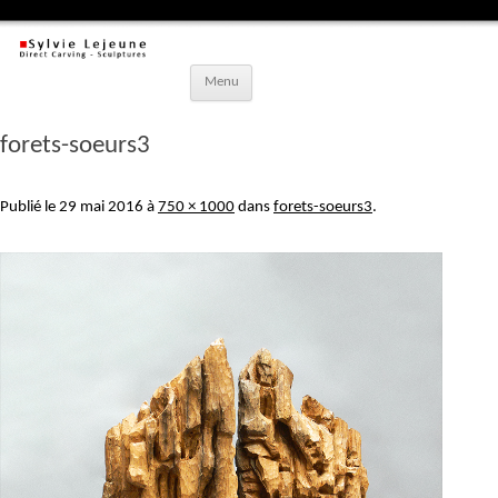
Aller
Menu
au
contenu
principal
forets-soeurs3
Publié le
29 mai 2016
à
750 × 1000
dans
forets-soeurs3
.