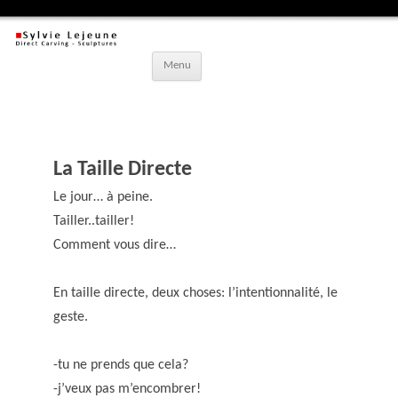
Aller
Menu
au
contenu
principal
La Taille Directe
Le jour… à peine.
Tailler..tailler!
Comment vous dire…
En taille directe, deux choses: l’intentionnalité, le
geste.
-tu ne prends que cela?
-j’veux pas m’encombrer!