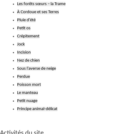
Les forêts sœurs – la Trame
À Cordoue et ses Terres
Pluie d’été
Petit os
Crépitement
Jock
Incision
Nez de chien
Sous l’averse de neige
Perdue
Poisson mort
Le manteau
Petit nuage
Principe animal-délicat
Activités du site