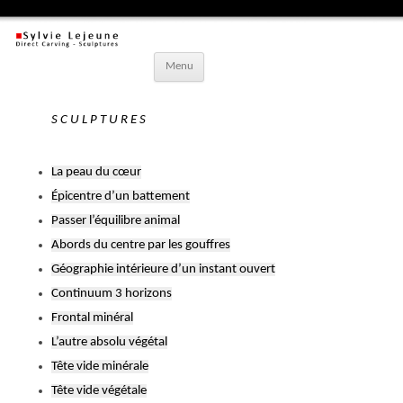
Aller
Menu
au
contenu
principal
S C U L P T U R E S
La peau du cœur
Épicentre d’un battement
Passer l’équilibre animal
Abords du centre par les gouffres
Géographie intérieure d’un instant ouvert
Continuum 3 horizons
Frontal minéral
L’autre absolu végétal
Tête vide minérale
Tête vide végétale